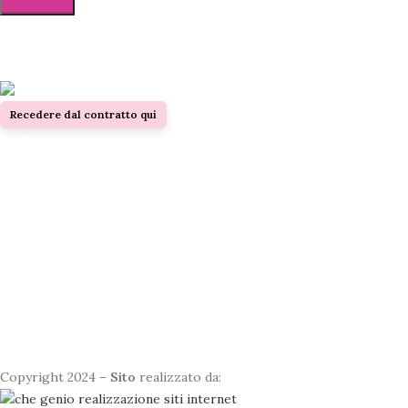
Dolce Baking Lab
Recedere dal contratto qui
Legal
Dolce Baking Lab di Serena de Filippis
P. Iva 13200660960
Corso Sempione, 12 - 20154 Milano (MI)
info@dolcebakinglab.com
Social links
Cookie Policy
Privacy Policy
Termini e condizioni
Copyright 2024 –
Sito
realizzato da: